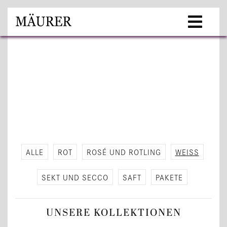
ALLE
ROT
ROSÉ UND ROT­LING
WEISS
SEKT UND SECCO
SAFT
PA­KE­TE
UN­SE­RE KOL­LEK­TIO­NEN