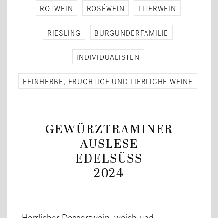
ROT­WEIN
ROSÉWEIN
LI­TER­WEIN
RIES­LING
BUR­GUN­DER­FA­MI­LIE
IN­DI­VI­DUA­LIS­TEN
FEIN­HER­BE, FRUCH­TI­GE UND LIEB­LI­CHE WEINE
GEWÜRZTRAMINER
AUSLESE
EDELSÜSS
2024
Herrlicher Dessertwein, weich und