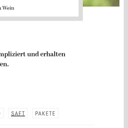
m Wein
mpliziert und erhalten
en.
O
SAFT
PAKETE