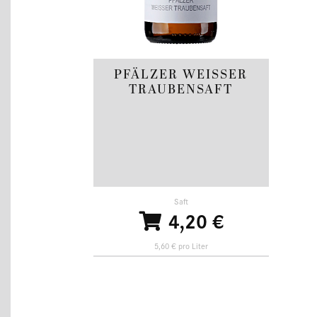
PFÄLZER WEISSER T
RAUBENSAFT
Saft
4,20 €
5,60 € pro Liter