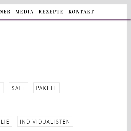
TNER
MEDIA
REZEPTE
KONTAKT
O
SAFT
PA­KE­TE
­LIE
IN­DI­VI­DUA­LIS­TEN