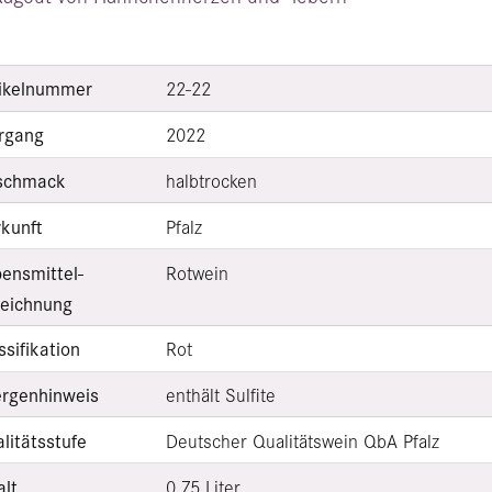
ikelnummer
22-22
rgang
2022
schmack
halbtrocken
kunft
Pfalz
ensmittel­
Rotwein
eichnung
ssifikation
Rot
ergenhinweis
enthält Sulfite
litätsstufe
Deutscher Qualitätswein QbA Pfalz
alt
0,75 Liter