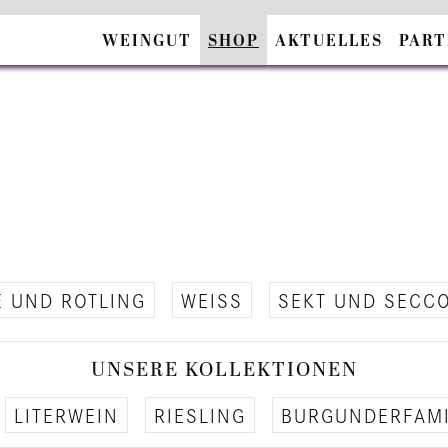
WEINGUT
SHOP
AKTUELLES
PAR
 UND ROT­LING
WEISS
SEKT UND SECC
UN­SE­RE KOL­LEK­TIO­NEN
LI­TER­WEIN
RIES­LING
BUR­GUN­DER­FA­MI