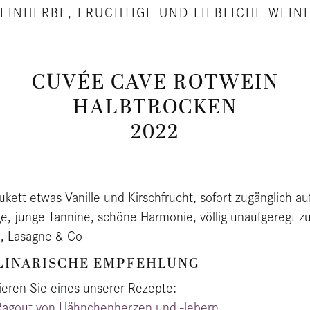
EIN­HER­BE, FRUCH­TI­GE UND LIEB­LI­CHE WEIN
CUVÉE CAVE ROTWEIN
HALBTROCKEN
2022
ukett etwas Vanille und Kirschfrucht, sofort zugänglich au
e, junge Tannine, schöne Harmonie, völlig unaufgeregt z
a, Lasagne & Co
LINARISCHE EMPFEHLUNG
ieren Sie eines unserer Rezepte:
Ragout von Hähnchenherzen und -lebern