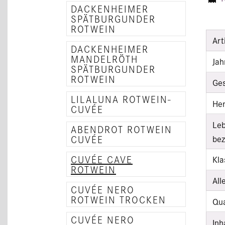
DACKENHEIMER
SPÄTBURGUNDER
ROTWEIN
Art
DACKENHEIMER
MANDELRÖTH
Jah
SPÄTBURGUNDER
ROTWEIN
Ge
LILALUNA ROTWEIN-
Her
CUVÉE
Leb
ABENDROT ROTWEIN
bez
CUVÉE
CUVÉE CAVE
Kla
ROTWEIN
All
CUVÉE NERO
ROTWEIN TROCKEN
Qua
CUVÉE NERO
Inh