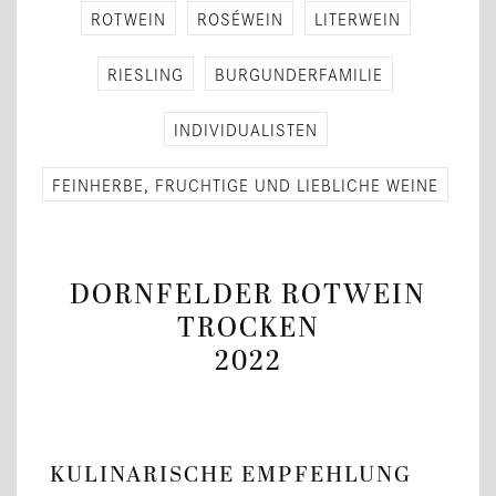
ROT­WEIN
ROSÉWEIN
LI­TER­WEIN
RIES­LING
BUR­GUN­DER­FA­MI­LIE
IN­DI­VI­DUA­LIS­TEN
FEIN­HER­BE, FRUCH­TI­GE UND LIEB­LI­CHE WEINE
DORNFELDER ROTWEIN
TROCKEN
2022
KULINARISCHE EMPFEHLUNG