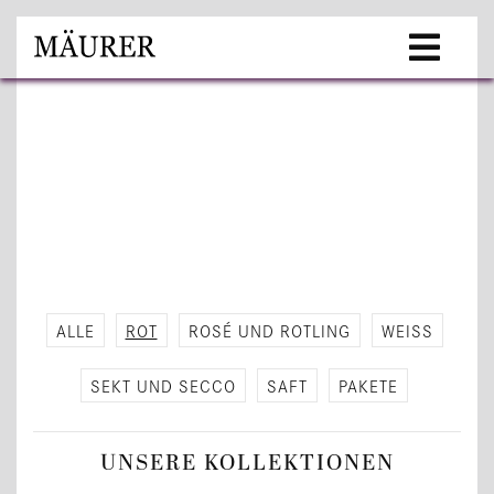
ALLE
ROT
ROSÉ UND ROT­LING
WEISS
SEKT UND SECCO
SAFT
PA­KE­TE
UN­SE­RE KOL­LEK­TIO­NEN