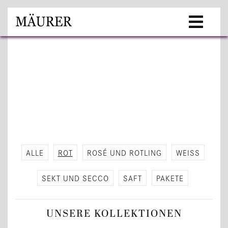
ALLE
ROT
ROSÉ UND ROT­LING
WEISS
SEKT UND SECCO
SAFT
PA­KE­TE
UN­SE­RE KOL­LEK­TIO­NEN