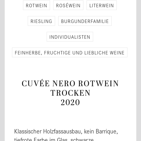
ROT­WEIN
ROSÉWEIN
LI­TER­WEIN
RIES­LING
BUR­GUN­DER­FA­MI­LIE
IN­DI­VI­DUA­LIS­TEN
FEIN­HER­BE, FRUCH­TI­GE UND LIEB­LI­CHE WEINE
CUVÉE NERO ROTWEIN
TROCKEN
2020
Klassischer Holzfassausbau, kein Barrique,
tiefrote Farbe im Glas, schwarze